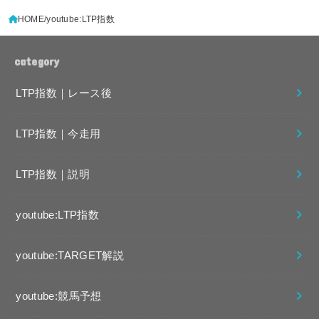
HOME
youtube:LTP指数
category
LTP指数｜レース後
LTP指数｜今走用
LTP指数｜説明
youtube:LTP指数
youtube:TARGET解説
youtube:競馬予想