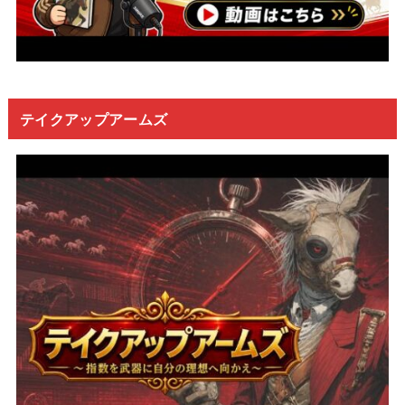
テイクアップアームズ